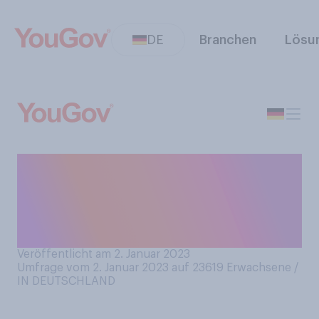
DE
Branchen
Lösu
Wenn Sie insgesamt auf das
Jahr 2022 zurückblicken,
war es für Sie ein gutes oder
ein schlechtes Jahr?
Veröffentlicht am 2. Januar 2023
Umfrage vom 2. Januar 2023 auf 23619
Erwachsene /
IN DEUTSCHLAND