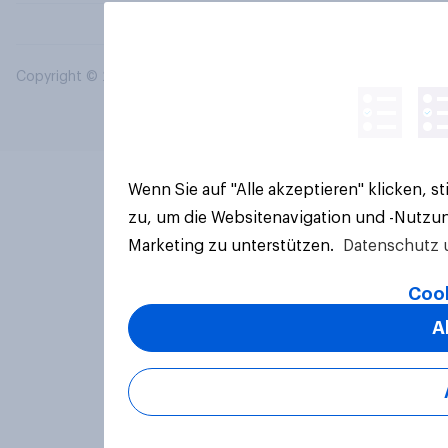
Copyright © 2026 YouGov PLC. Alle Rechte vorbehalten.
Wenn Sie auf "Alle akzeptieren" klicken, 
zu, um die Websitenavigation und -Nutzun
Marketing zu unterstützen.
Datenschutz 
Cook
A