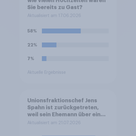
wie vielen Hochzeiten waren
Sie bereits zu Gast?
Aktualisiert am 17.06.2026
58%
22%
7%
Aktuelle Ergebnisse
Unionsfraktionschef Jens
Spahn ist zurückgetreten,
weil sein Ehemann über eine
Leihmutterschaft im Ausland
Aktualisiert am 21.07.2026
Vater geworden ist. In
Deutschland ist die