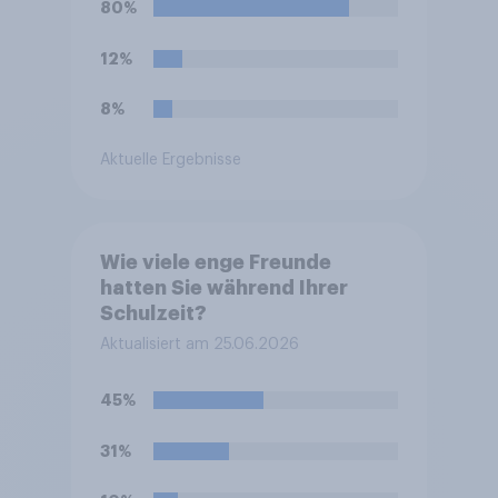
80%
Vermittlung und
medizinische Ausführung der
12%
Leihmutterschaft verboten.
Wie stehen Sie zu dem
8%
Rücktritt?
Aktuelle Ergebnisse
Wie viele enge Freunde
hatten Sie während Ihrer
Schulzeit?
Aktualisiert am 25.06.2026
45%
31%