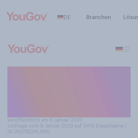
DE
Branchen
Lösu
Sind Sie der Meinung, dass
das Anhören einer
Audioversion eines Buches
dem Lesen desselben
gleichkommt?
Veröffentlicht am 9. Januar 2023
Umfrage vom 9. Januar 2023 auf 3416
Erwachsene /
IN DEUTSCHLAND