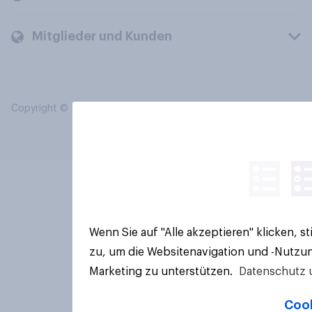
Mitglieder und Kunden
Copyright © 2026 YouGov PLC. Alle Rechte vorbehalten.
Wenn Sie auf "Alle akzeptieren" klicken, 
zu, um die Websitenavigation und -Nutzun
Marketing zu unterstützen.
Datenschutz 
Cook