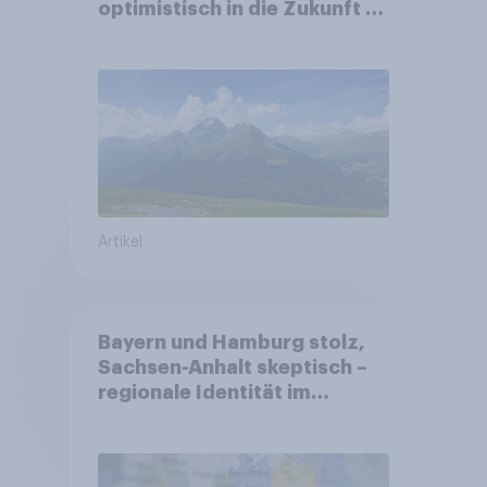
optimistisch in die Zukunft –
Sorgen betreffen vor allem
Gesundheitswesen und
Altersvorsorge
Artikel
Bayern und Hamburg stolz,
Sachsen-Anhalt skeptisch –
regionale Identität im
Vergleich +++ Verbundenheit
mit Europa im Osten am
geringsten