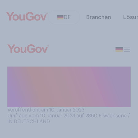
DE
Branchen
Lösu
Wieviel Datenvolumen
verbrauchen Sie
durchschnittlich pro Monat
auf Ihrem Smartphone?
Veröffentlicht am 10. Januar 2023
Umfrage vom 10. Januar 2023 auf 2860
Erwachsene /
IN DEUTSCHLAND