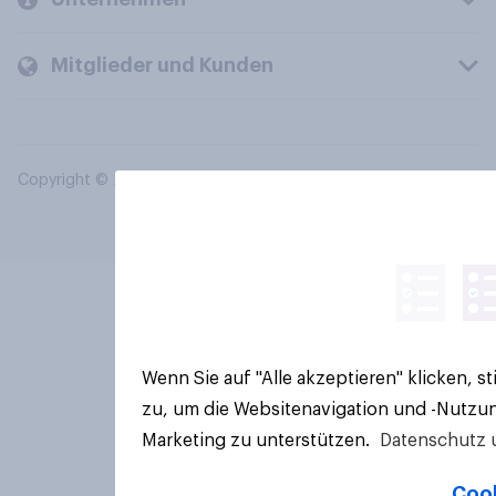
Mitglieder und Kunden
Copyright © 2026 YouGov PLC. Alle Rechte vorbehalten.
Wenn Sie auf "Alle akzeptieren" klicken, 
zu, um die Websitenavigation und -Nutzun
Marketing zu unterstützen.
Datenschutz 
Cook