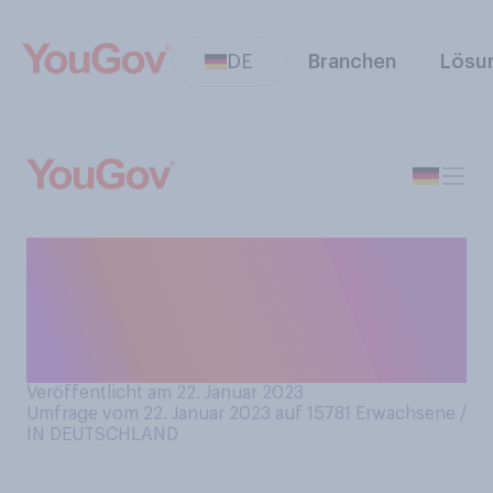
DE
Branchen
Lösu
Wie häufig in etwa versenden
Sie Postkarten, Briefe oder
Pakete mit der Deutschen
Post?
Veröffentlicht am 22. Januar 2023
Umfrage vom 22. Januar 2023 auf 15781
Erwachsene /
IN DEUTSCHLAND