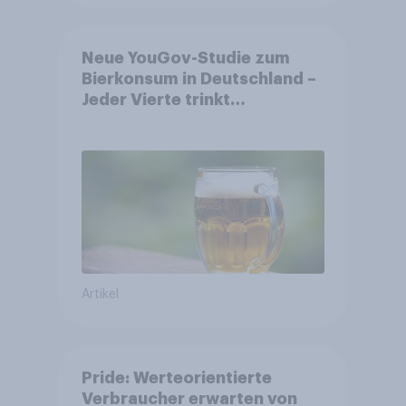
Neue YouGov-Studie zum
Bierkonsum in Deutschland –
Jeder Vierte trinkt
wöchentlich alkoholhaltiges
Bier, Alkoholfreies Bier
wächst um über 23 Prozent
Artikel
Pride: Werteorientierte
Verbraucher erwarten von