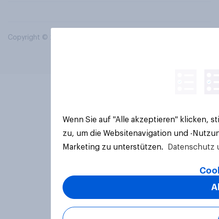
Copyright © 2026 YouGov PLC. Alle Rechte vorbehalten.
Wenn Sie auf "Alle akzeptieren" klicken, 
zu, um die Websitenavigation und -Nutzun
Marketing zu unterstützen.
Datenschutz 
Cook
A