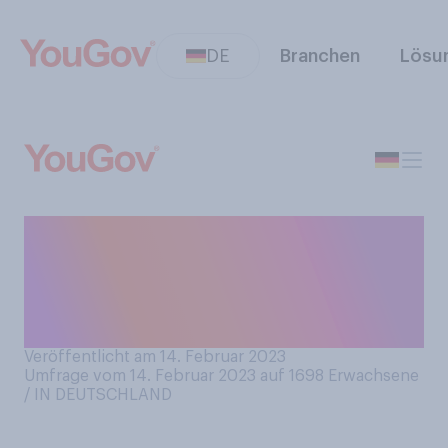
DE
Branchen
Lösu
Haben Sie für die Opfer des
Erdbebens in Syrien und der
Türkei Geld oder Sachwerte
gespendet?
Veröffentlicht am 14. Februar 2023
Umfrage vom 14. Februar 2023 auf 1698
Erwachsene
/ IN DEUTSCHLAND