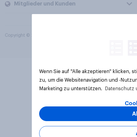
Mitglieder und Kunden
Copyright © 2026 YouGov PLC. Alle Rechte vorbehalten.
Wenn Sie auf "Alle akzeptieren" klicken, 
zu, um die Websitenavigation und -Nutzun
Marketing zu unterstützen.
Datenschutz 
Cook
A