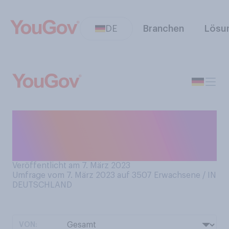
DE
Branchen
Lösu
Haben Sie einen “Keine
Werbung”‑Aufkleber an
Ihrem Briefkasten?
Veröffentlicht am 7. März 2023
Umfrage vom 7. März 2023 auf 3507
Erwachsene / IN
DEUTSCHLAND
VON: