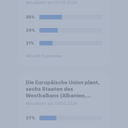
FDP gewählt. Was glauben
Aktualisiert am 01.06.2026
Sie, wird sich das für die FDP
eher positiv oder negativ
36%
auswirken, oder wird es
keinen Effekt haben?
29%
21%
Aktuelle Ergebnisse
Die Europäische Union plant,
sechs Staaten des
Westbalkans (Albanien,
Bosnien und Herzegowina,
Aktualisiert am 09.06.2026
das Kosovo, Montenegro,
Nordmazedonien und
27%
Serbien) schrittweise