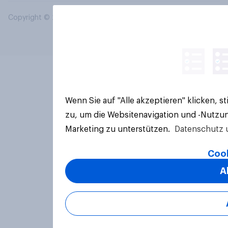
Copyright © 2026 YouGov PLC. Alle Rechte vorbehalten.
Wenn Sie auf "Alle akzeptieren" klicken, 
zu, um die Websitenavigation und -Nutzun
Marketing zu unterstützen.
Datenschutz 
Cook
A