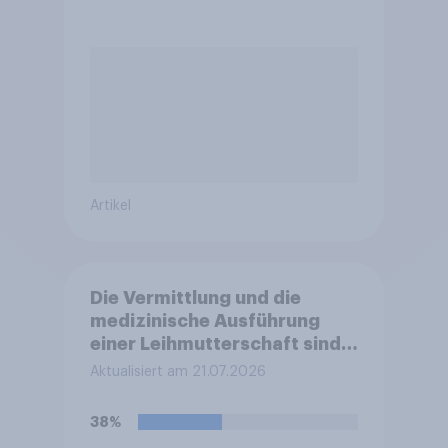
Artikel
Die Vermittlung und die
medizinische Ausführung
einer Leihmutterschaft sind
in Deutschland anders als in
Aktualisiert am 21.07.2026
einigen anderen Ländern
verboten. Wie stehen Sie zu
38%
diesem Verbot?