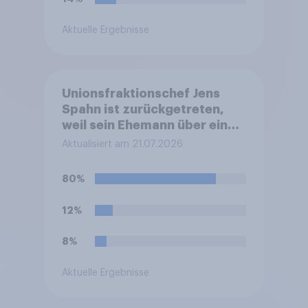
Aktuelle Ergebnisse
Unionsfraktionschef Jens
Spahn ist zurückgetreten,
weil sein Ehemann über eine
Leihmutterschaft im Ausland
Aktualisiert am 21.07.2026
Vater geworden ist. In
Deutschland ist die
80%
Vermittlung und
medizinische Ausführung der
12%
Leihmutterschaft verboten.
Wie stehen Sie zu dem
8%
Rücktritt?
Aktuelle Ergebnisse