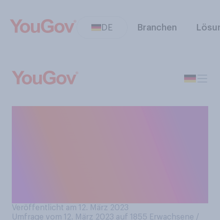
DE
Branchen
Lösu
Haben Sie bei sich selbst,
Ihrer Familie, Ihrem
Freundes‑ oder
Kollegenkreis in den letzten
Wochen eine
Krankheitswelle erlebt?
Veröffentlicht am 12. März 2023
Umfrage vom 12. März 2023 auf 1855
Erwachsene /