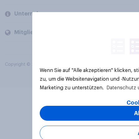
Unternehmen
Mitglieder und Kunden
Copyright © 2026 YouGov PLC. Alle Rechte vorbehalten.
Wenn Sie auf "Alle akzeptieren" klicken, 
zu, um die Websitenavigation und -Nutzun
Marketing zu unterstützen.
Datenschutz 
Cook
A