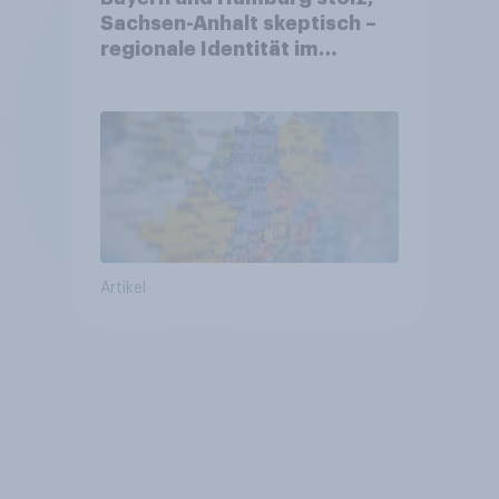
Sachsen-Anhalt skeptisch –
regionale Identität im
Vergleich +++ Verbundenheit
mit Europa im Osten am
geringsten
Artikel