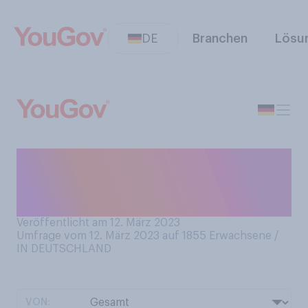
DE
Branchen
Lösu
Finden Sie Füße an sich oder
an anderen Personen im
Allgemeinen schön?
Veröffentlicht am 12. März 2023
Umfrage vom 12. März 2023 auf 1855
Erwachsene /
IN DEUTSCHLAND
VON: