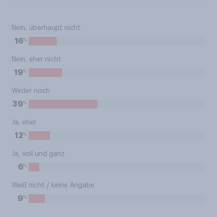
Nein, überhaupt nicht
%
16
Nein, eher nicht
%
19
Weder noch
%
39
Ja, eher
%
12
Ja, voll und ganz
%
6
Weiß nicht / keine Angabe
%
9