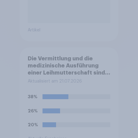
Artikel
Die Vermittlung und die
medizinische Ausführung
einer Leihmutterschaft sind
in Deutschland anders als in
Aktualisiert am 21.07.2026
einigen anderen Ländern
verboten. Wie stehen Sie zu
38%
diesem Verbot?
26%
20%