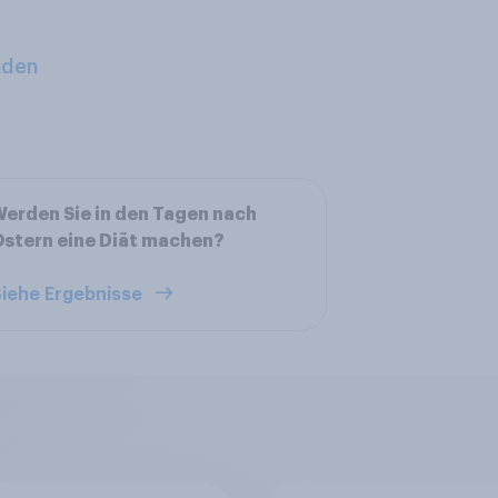
aden
erden Sie in den Tagen nach
stern eine Diät machen?
iehe Ergebnisse