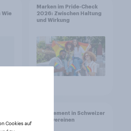
Marken im Pride-Check
: Wie
2026: Zwischen Haltung
und Wirkung
Artikel
Engagement in Schweizer
–
Sportvereinen
von Cookies auf
nden,