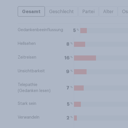
Gesamt
Geschlecht
Partei
Alter
Os
Gedankenbeeinflussung
%
5
Hellsehen
%
8
Zeitreisen
%
16
Unsichtbarkeit
%
9
Telepathie
%
7
(Gedanken lesen)
Stark sein
%
5
Verwandeln
%
2