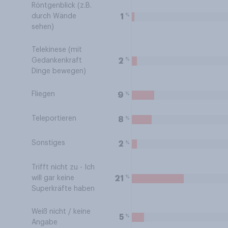
Röntgenblick (z.B.
%
1
durch Wände
sehen)
Telekinese (mit
%
2
Gedankenkraft
Dinge bewegen)
Fliegen
%
9
Teleportieren
%
8
Sonstiges
%
2
Trifft nicht zu - Ich
%
21
will gar keine
Superkräfte haben
Weiß nicht / keine
%
5
Angabe