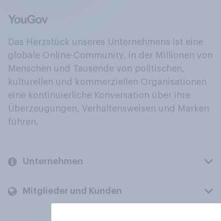
Das Herzstück unseres Unternehmens ist eine
globale Online-Community, in der Millionen von
Menschen und Tausende von politischen,
kulturellen und kommerziellen Organisationen
eine kontinuierliche Konversation über ihre
Überzeugungen, Verhaltensweisen und Marken
führen.
Unternehmen
Mitglieder und Kunden