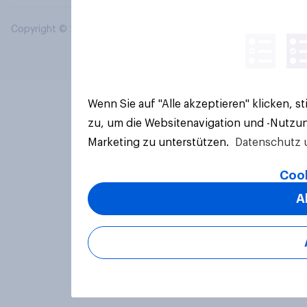
Copyright © 2026 YouGov PLC. Alle Rechte vorbehalten.
Wenn Sie auf "Alle akzeptieren" klicken, 
zu, um die Websitenavigation und -Nutzun
Marketing zu unterstützen.
Datenschutz 
Cook
A