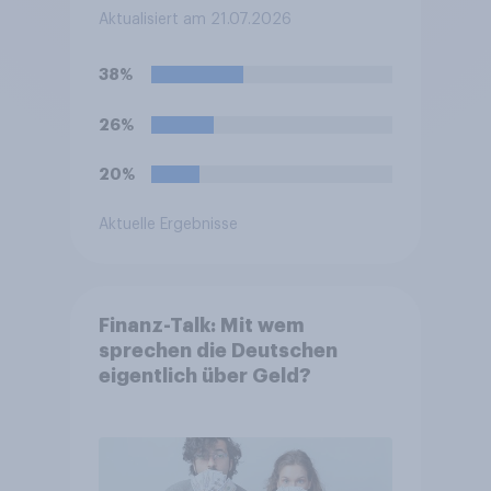
in Deutschland anders als in
Aktualisiert am 21.07.2026
einigen anderen Ländern
verboten. Wie stehen Sie zu
38%
diesem Verbot?
26%
20%
Aktuelle Ergebnisse
Finanz-Talk: Mit wem
sprechen die Deutschen
eigentlich über Geld?