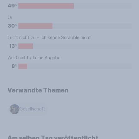
%
49
Ja
%
30
Trifft nicht zu – ich kenne Scrabble nicht
%
13
Weiß nicht / keine Angabe
%
8
Verwandte Themen
Gesellschaft
Am selben Tag veröffentlicht