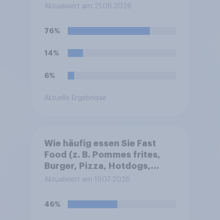
Philippinen, die häufig zum
Aktualisiert am 21.06.2026
Färben und Aromatisieren
von Süßspeisen verwendet
76%
wird.
14%
6%
Aktuelle Ergebnisse
Wie häufig essen Sie Fast
Food (z. B. Pommes frites,
Burger, Pizza, Hotdogs,
Chicken Nuggets oder
Aktualisiert am 19.07.2026
Döner)?
46%