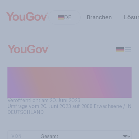
DE
Branchen
Lösu
Würden Sie sagen, dass Sie
in der Regel genügend
Schlaf haben?
Veröffentlicht am 20. Juni 2023
Umfrage vom 20. Juni 2023 auf 2888
Erwachsene / IN
DEUTSCHLAND
VON: