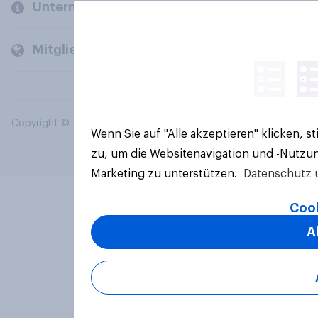
Unternehmen
Mitglieder und Kunden
Copyright © 2026 YouGov PLC. Alle Rechte vorbehalten.
Wenn Sie auf "Alle akzeptieren" klicken, 
zu, um die Websitenavigation und -Nutzun
Marketing zu unterstützen.
Datenschutz 
Cook
A