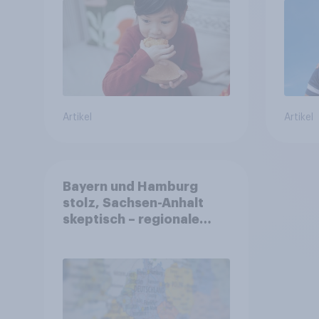
Artikel
Artikel
Bayern und Hamburg
stolz, Sachsen-Anhalt
skeptisch – regionale
Identität im Vergleich +++
Verbundenheit mit
Europa im Osten am
geringsten