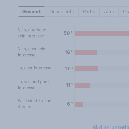
Gesamt
Geschlecht
Partei
Alter
Os
Nein, überhaupt
%
50
kein Interesse
Nein, eher kein
%
16
Interesse
Ja, eher Interesse
%
17
Ja, voll und ganz
%
11
Interesse
Weiß nicht / keine
%
6
Angabe
Bild herunterl