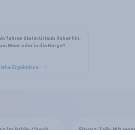
o fahren Sie im Urlaub lieber hin:
ns Meer oder in die Berge?
iehe Ergebnisse
en im Pride-Check
Finanz-Talk: Mit we