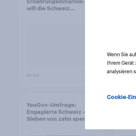
Ernährungsinitiative: Wie
2026
will die Schweiz
und 
abstimmen?
Wenn Sie auf
Ihrem Gerät
analysieren 
Artikel
Artikel
Cookie-Ein
YouGov-Umfrage:
Enga
Engagierte Schweiz –
Spor
Sieben von zehn spenden,
fast die Hälfte arbeitet
freiwillig