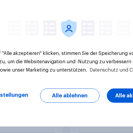
: Zwischen Haltung
sprechen die Deuts
Wirkung
eigentlich über Geld
 "Alle akzeptieren" klicken, stimmen Sie der Speicherung 
 zu, um die Websitenavigation und -Nutzung zu verbessern
sowie unser Marketing zu unterstützen.
Datenschutz und C
Artikel
stellungen
Alle ablehnen
Alle a
gement in Schweizer
Oben ohne am Stran
tvereinen
Deutsche liberaler a
Briten, Franzosen u
Italiener