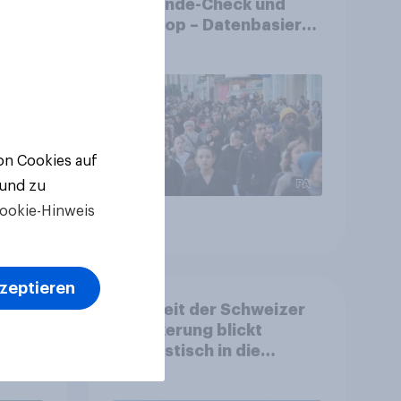
chen
Gemeinde-Check und
?
StratPop – Datenbasierte
Strategien für
Gemeinden
von Cookies auf
 und zu
ookie-Hinweis
Artikel
kzeptieren
d:
Mehrheit der Schweizer
ls
Bevölkerung blickt
nd
optimistisch in die
Zukunft – Sorgen
betreffen vor allem