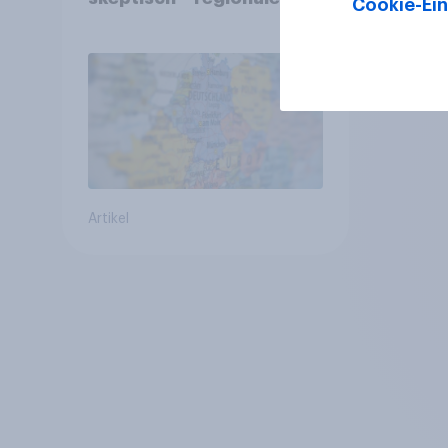
Cookie-Ein
Identität im Vergleich +++
Verbundenheit mit
Europa im Osten am
geringsten
Artikel