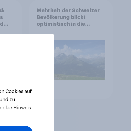
d:
Mehrheit der Schweizer
ls
Bevölkerung blickt
nd
optimistisch in die
Zukunft – Sorgen
betreffen vor allem
Gesundheitswesen und
Altersvorsorge
Artikel
von Cookies auf
 und zu
ookie-Hinweis