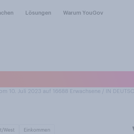
nchen
Lösungen
Warum YouGov
 der Straße Pfandf
m 10. Juli 2023 auf 16688
Erwachsene / IN DEUT
t/West
Einkommen