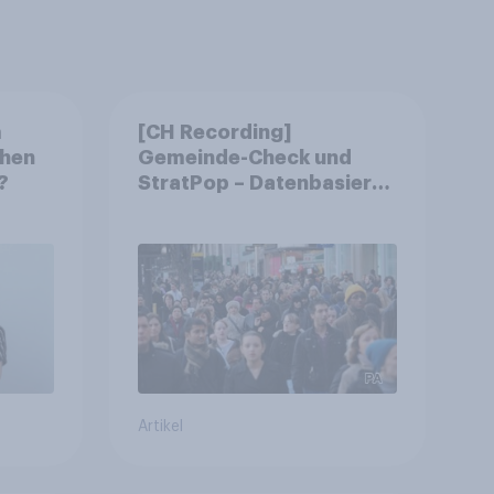
m
[CH Recording]
chen
Gemeinde-Check und
?
StratPop – Datenbasierte
Strategien für
Gemeinden
Artikel