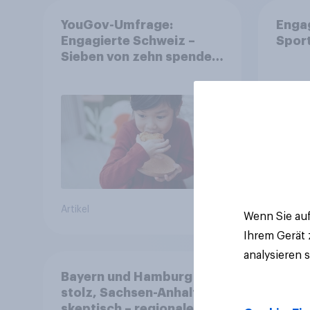
YouGov-Umfrage:
Enga
Engagierte Schweiz –
Spor
Sieben von zehn spenden,
fast die Hälfte arbeitet
freiwillig
Artikel
Artikel
Wenn Sie auf
Ihrem Gerät
analysieren 
Bayern und Hamburg
stolz, Sachsen-Anhalt
skeptisch – regionale