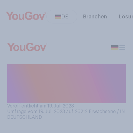
DE
Branchen
Lösu
Wie gerne schauen Sie in der
Regel Film‑ oder
Fernsehproduktionen aus
Deutschland?
Veröffentlicht am 19. Juli 2023
Umfrage vom 19. Juli 2023 auf 26212
Erwachsene / IN
DEUTSCHLAND