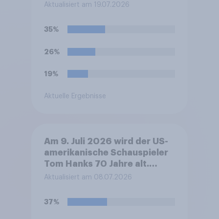
Odyssee" in die deutschen
Aktualisiert am 19.07.2026
Kinos, u.a. mit den
Schauspielern Matt Damon,
35%
Anne Hathaway und Tom
Holland. Haben Sie vor, den
26%
Film zu schauen?
19%
Aktuelle Ergebnisse
Am 9. Juli 2026 wird der US-
amerikanische Schauspieler
Tom Hanks 70 Jahre alt.
Welche Meinung haben Sie zu
Aktualisiert am 08.07.2026
den Filmen mit Tom Hanks?
37%