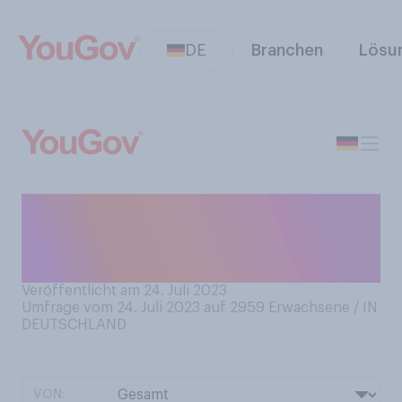
DE
Branchen
Lösu
Wann machen Sie im Alltag,
wenn überhaupt, am ehesten
einen Mittagsschlaf?
Veröffentlicht am 24. Juli 2023
Umfrage vom 24. Juli 2023 auf 2959
Erwachsene / IN
DEUTSCHLAND
VON: