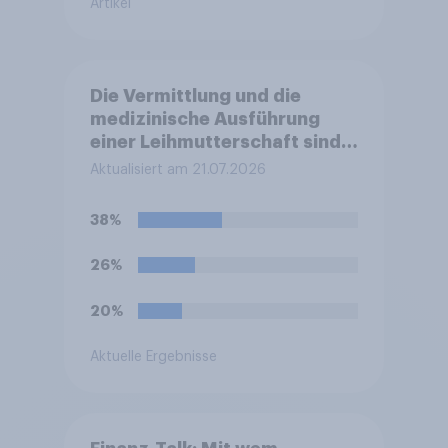
Artikel
Die Vermittlung und die
medizinische Ausführung
einer Leihmutterschaft sind
in Deutschland anders als in
Aktualisiert am 21.07.2026
einigen anderen Ländern
verboten. Wie stehen Sie zu
38%
diesem Verbot?
26%
20%
Aktuelle Ergebnisse