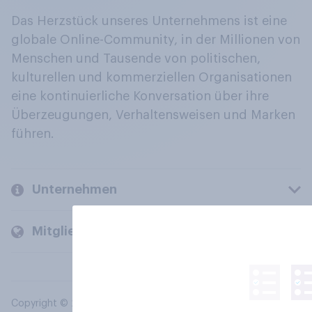
Das Herzstück unseres Unternehmens ist eine
globale Online-Community, in der Millionen von
Menschen und Tausende von politischen,
kulturellen und kommerziellen Organisationen
eine kontinuierliche Konversation über ihre
Überzeugungen, Verhaltensweisen und Marken
führen.
Unternehmen
Mitglieder und Kunden
Copyright © 2026 YouGov PLC. Alle Rechte vorbehalten.