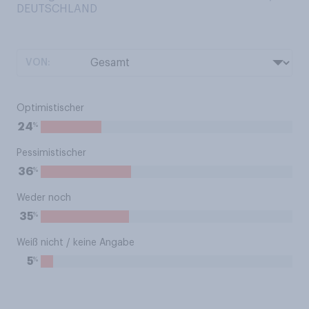
DEUTSCHLAND
VON:
Optimistischer
%
24
Pessimistischer
%
36
Weder noch
%
35
Weiß nicht / keine Angabe
%
5