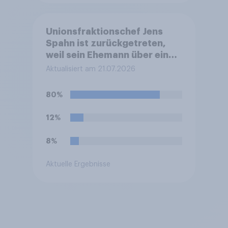
Unionsfraktionschef Jens
Spahn ist zurückgetreten,
weil sein Ehemann über eine
Leihmutterschaft im Ausland
Aktualisiert am 21.07.2026
Vater geworden ist. In
Deutschland ist die
80%
Vermittlung und
medizinische Ausführung der
12%
Leihmutterschaft verboten.
Wie stehen Sie zu dem
8%
Rücktritt?
Aktuelle Ergebnisse