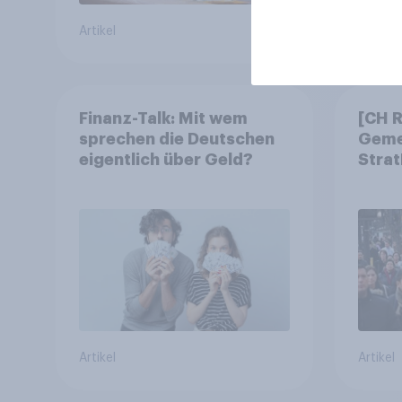
Artikel
Artikel
Finanz-Talk: Mit wem
[CH 
sprechen die Deutschen
Geme
eigentlich über Geld?
Strat
Strat
Geme
Artikel
Artikel