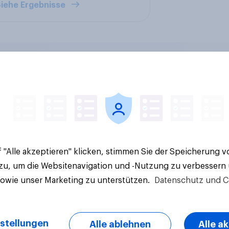
iehe Ergebnisse
 Genuss, weniger
Neutralitäts- und
ol: Alkoholfreies
Ernährungsinitiative
treibt den Markt in
will die Schweiz
reich
abstimmen?
 "Alle akzeptieren" klicken, stimmen Sie der Speicherung 
 zu, um die Websitenavigation und -Nutzung zu verbessern
sowie unser Marketing zu unterstützen.
Datenschutz und C
stellungen
Alle ablehnen
Alle a