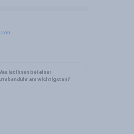
aden
as ist Ihnen bei einer
Armbanduhr am wichtigsten?