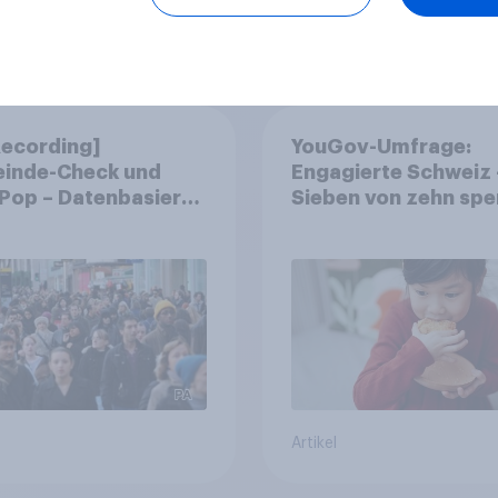
Artikel
Recording]
YouGov-Umfrage:
inde-Check und
Engagierte Schweiz 
Pop – Datenbasierte
Sieben von zehn spe
egien für
fast die Hälfte arbei
inden
freiwillig
Artikel