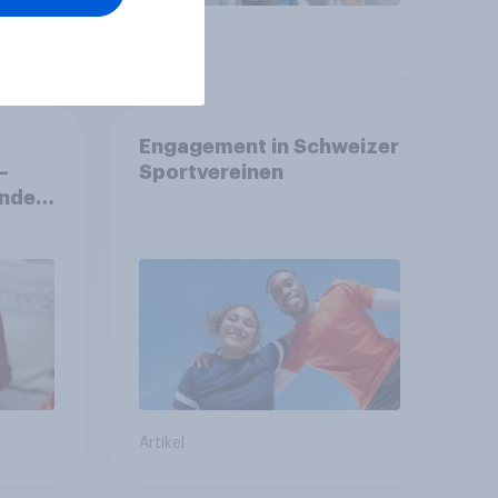
Artikel
Engagement in Schweizer
–
Sportvereinen
nden,
tet
Artikel