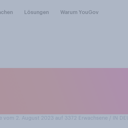
nchen
Lösungen
Warum YouGov
n, dass Sie heutzu
reies Bier trinken a
 vom 2. August 2023 auf 3372
Erwachsene / IN 