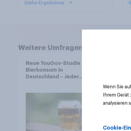
Siehe Ergebnisse
S
Weitere Umfragen anzeigen
Neue YouGov-Studie zum
Mehr
Bierkonsum in
Alkoh
Deutschland – Jeder
Bier 
Vierte trinkt wöchentlich
Öster
Wenn Sie auf
alkoholhaltiges Bier,
Ihrem Gerät
Alkoholfreies Bier wächst
analysieren 
um über 23 Prozent
Cookie-Ein