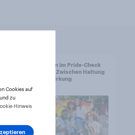
Marken im Pride-Check
: Wie
2026: Zwischen Haltung
und Wirkung
von Cookies auf
 und zu
ookie-Hinweis
kzeptieren