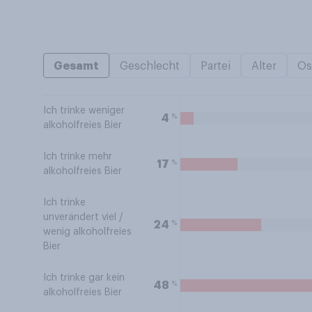
Gesamt
Geschlecht
Partei
Alter
Os
Ich trinke weniger
%
4
alkoholfreies Bier
Ich trinke mehr
%
17
alkoholfreies Bier
Ich trinke
unverändert viel /
%
24
wenig alkoholfreies
Bier
Ich trinke gar kein
%
48
alkoholfreies Bier