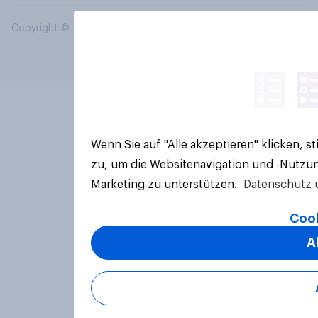
Copyright © 2026 YouGov PLC. Alle Rechte vorbehalten.
Wenn Sie auf "Alle akzeptieren" klicken, 
zu, um die Websitenavigation und -Nutzun
Marketing zu unterstützen.
Datenschutz 
Cook
A