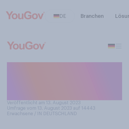
DE
Branchen
Lösu
Wie hat sich das Ritual des
Händelschüttelns für Sie
durch die Corona‑Pandemie
verändert?
Veröffentlicht am 13. August 2023
Umfrage vom 13. August 2023 auf 14443
Erwachsene / IN DEUTSCHLAND