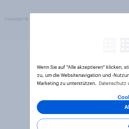
Copyright © 2026 YouGov PLC. Alle Rechte vorbehalten.
Wenn Sie auf "Alle akzeptieren" klicken, 
zu, um die Websitenavigation und -Nutzun
Marketing zu unterstützen.
Datenschutz 
Cook
A