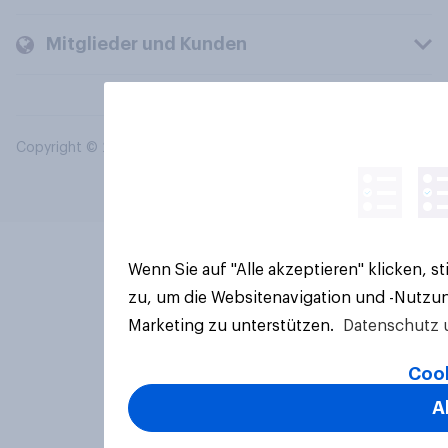
Mitglieder und Kunden
Copyright © 2026 YouGov PLC. Alle Rechte vorbehalten.
Wenn Sie auf "Alle akzeptieren" klicken, 
zu, um die Websitenavigation und -Nutzun
Marketing zu unterstützen.
Datenschutz 
Cook
A