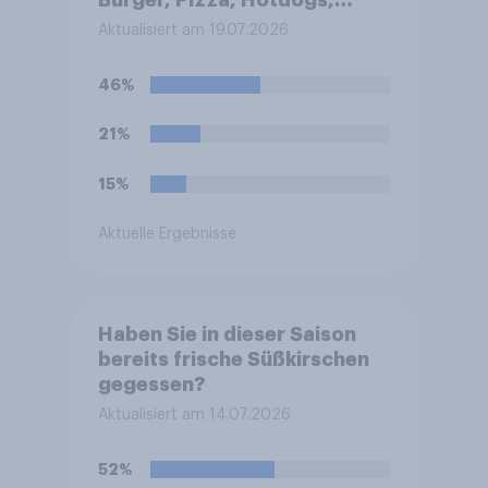
Burger, Pizza, Hotdogs,
Chicken Nuggets oder
Aktualisiert am 19.07.2026
Döner)?
46%
21%
15%
Aktuelle Ergebnisse
Haben Sie in dieser Saison
bereits frische Süßkirschen
gegessen?
Aktualisiert am 14.07.2026
52%