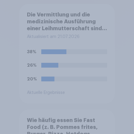
Die Vermittlung und die
medizinische Ausführung
einer Leihmutterschaft sind
in Deutschland anders als in
Aktualisiert am 21.07.2026
einigen anderen Ländern
verboten. Wie stehen Sie zu
38%
diesem Verbot?
26%
20%
Aktuelle Ergebnisse
Wie häufig essen Sie Fast
Food (z. B. Pommes frites,