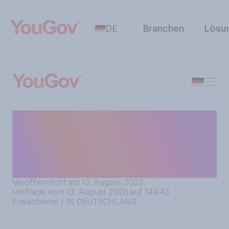
DE
Branchen
Lösu
Teilen Sie Ihr Essen gerne?
Damit meinen wir, andere
von Ihrem Essen kosten oder
mitessen zu lassen.
Veröffentlicht am 13. August 2023
Umfrage vom 13. August 2023 auf 14443
Erwachsene / IN DEUTSCHLAND