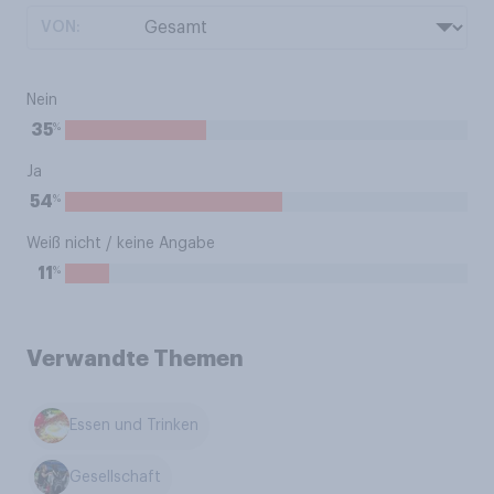
VON:
Nein
%
35
Ja
%
54
Weiß nicht / keine Angabe
%
11
Verwandte Themen
Essen und Trinken
Gesellschaft