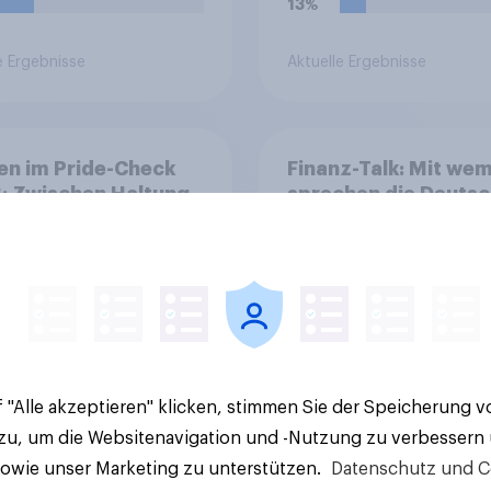
13%
e Ergebnisse
Aktuelle Ergebnisse
en im Pride-Check
Finanz-Talk: Mit we
: Zwischen Haltung
sprechen die Deuts
Wirkung
eigentlich über Geld
 "Alle akzeptieren" klicken, stimmen Sie der Speicherung 
 zu, um die Websitenavigation und -Nutzung zu verbessern
Artikel
sowie unser Marketing zu unterstützen.
Datenschutz und C