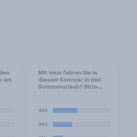
 den
Mit wem fahren Sie in
ub am
diesem Sommer in den
Sommerurlaub? Bitte
wählen Sie alle
zutreffenden Personen
aus.
43%
34%