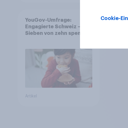
Cookie-Ein
YouGov-Umfrage:
Engagierte Schweiz –
Sieben von zehn spenden,
fast die Hälfte arbeitet
freiwillig
Artikel