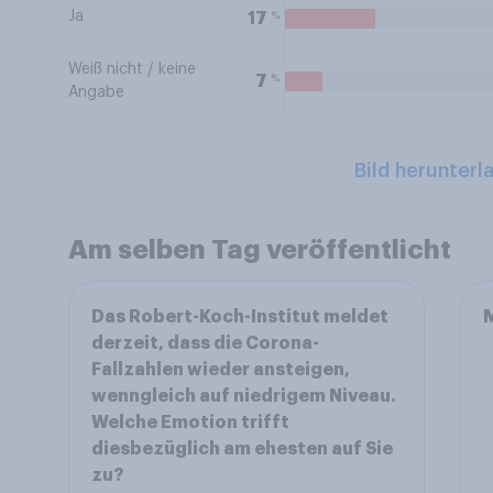
Ja
%
17
Weiß nicht / keine
%
7
Angabe
Bild herunterl
Am selben Tag veröffentlicht
Das Robert-Koch-Institut meldet
M
derzeit, dass die Corona-
Fallzahlen wieder ansteigen,
wenngleich auf niedrigem Niveau.
Welche Emotion trifft
diesbezüglich am ehesten auf Sie
zu?