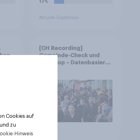
17%
Aktuelle Ergebnisse
m
[CH Recording]
chen
Gemeinde-Check und
?
StratPop – Datenbasierte
Strategien für
Gemeinden
von Cookies auf
 und zu
Artikel
ookie-Hinweis