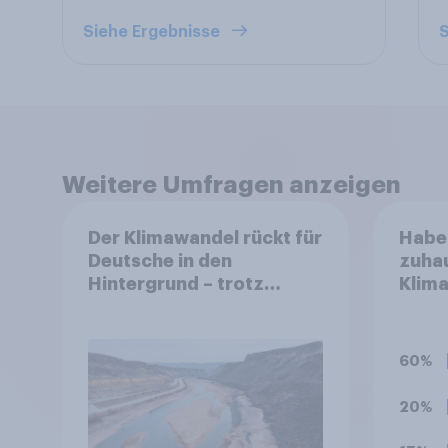
Siehe Ergebnisse
S
Weitere Umfragen anzeigen
Der Klimawandel rückt für
Haben
Deutsche in den
zuhau
Hintergrund – trotz
Klim
stabiler Überzeugung
60%
20%