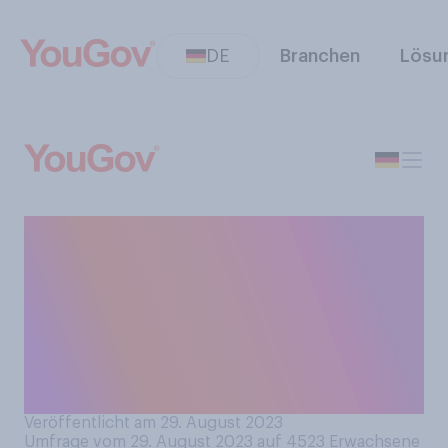
DE
Branchen
Lösu
Waren Sie in diesem Jahr
schon einmal von
Flugausfällen oder
Flugverspätungen, die
länger als 3 Stunden
dauerten, betroffen?
Veröffentlicht am 29. August 2023
Umfrage vom 29. August 2023 auf 4523
Erwachsene