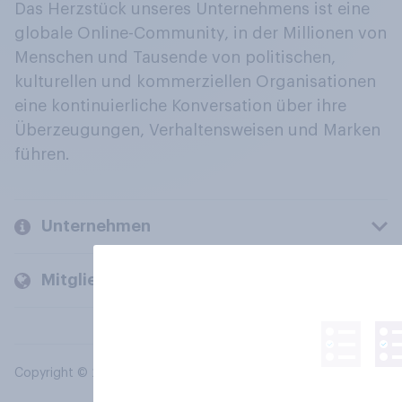
Das Herzstück unseres Unternehmens ist eine
globale Online-Community, in der Millionen von
Menschen und Tausende von politischen,
kulturellen und kommerziellen Organisationen
eine kontinuierliche Konversation über ihre
Überzeugungen, Verhaltensweisen und Marken
führen.
Unternehmen
Mitglieder und Kunden
Copyright © 2026 YouGov PLC. Alle Rechte vorbehalten.