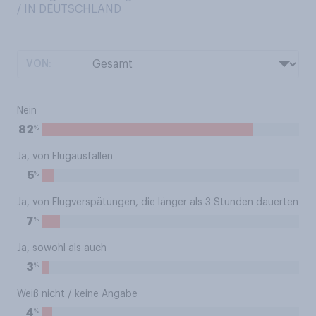
/ IN DEUTSCHLAND
VON:
Nein
%
82
Ja, von Flugausfällen
%
5
Ja, von Flugverspätungen, die länger als 3 Stunden dauerten
%
7
Ja, sowohl als auch
%
3
Weiß nicht / keine Angabe
%
4