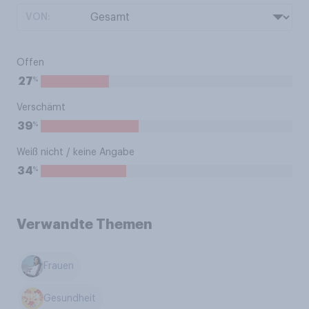
VON:
Offen
%
27
Verschämt
%
39
Weiß nicht / keine Angabe
%
34
Verwandte Themen
Frauen
Gesundheit