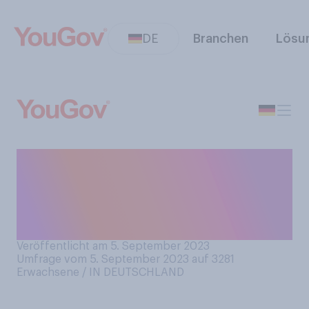
DE
Branchen
Lösu
Wie geht die Gesellschaft in
Deutschland Ihrer Meinung
nach mit dem Thema
Wechseljahre bei Frauen um?
Veröffentlicht am 5. September 2023
Umfrage vom 5. September 2023 auf 3281
Erwachsene / IN DEUTSCHLAND