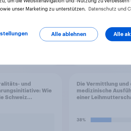
 zu, um die Websitenavigation und -Nutzung zu verbessern
sowie unser Marketing zu unterstützen.
Datenschutz und C
stellungen
Alle ablehnen
Alle a
Artikel
alitäts- und
Die Vermittlung und 
rungsinitiative: Wie
medizinische Ausfü
die Schweiz
einer Leihmuttersch
immen?
sind in Deutschland
anders als in einigen
anderen Ländern
38%
verboten. Wie stehe
zu diesem Verbot?