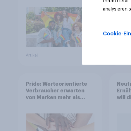
Ihrem Gerät
analysieren 
Cookie-Ein
Artikel
Artikel
Pride: Werteorientierte
Neutr
Verbraucher erwarten
Ernäh
von Marken mehr als
will 
Symbolik
abst