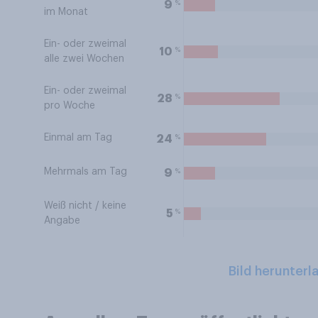
%
9
im Monat
Ein- oder zweimal
%
10
alle zwei Wochen
Ein- oder zweimal
%
28
pro Woche
Einmal am Tag
%
24
Mehrmals am Tag
%
9
Weiß nicht / keine
%
5
Angabe
Bild herunterl