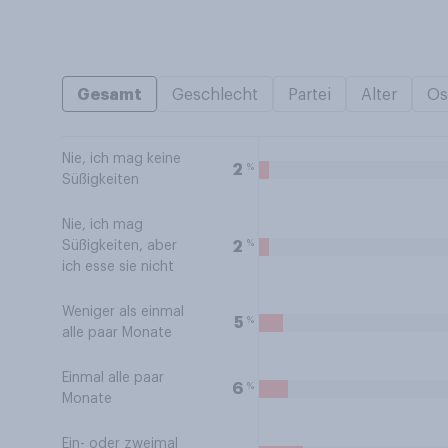
Gesamt
Geschlecht
Partei
Alter
Os
Nie, ich mag keine
%
2
Süßigkeiten
Nie, ich mag
%
2
Süßigkeiten, aber
ich esse sie nicht
Weniger als einmal
%
5
alle paar Monate
Einmal alle paar
%
6
Monate
Ein- oder zweimal