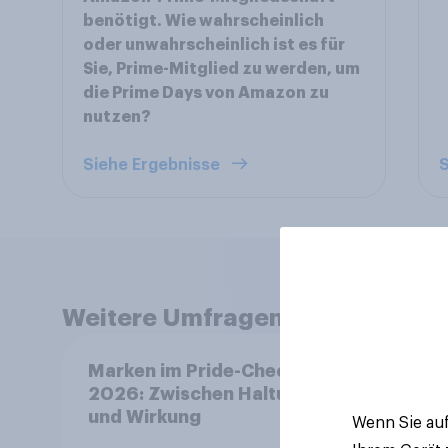
benötigt. Wie wahrscheinlich
oder unwahrscheinlich ist es für
Sie, Prime-Mitglied zu werden, um
die Prime Days von Amazon zu
nutzen?
Siehe Ergebnisse
S
Weitere Umfragen anzeigen
Marken im Pride-Check
Beste
2026: Zwischen Haltung
202
und Wirkung
Wenn Sie auf