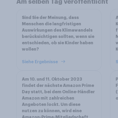
Am selben Tag veröffentlicht
Sind Sie der Meinung, dass
A
Menschen die langfristigen
K
Auswirkungen des Klimawandels
f
berücksichtigen sollten, wenn sie
M
entschieden, ob sie Kinder haben
w
wollen?
K
Siehe Ergebnisse
S
Am 10. und 11. Oktober 2023
P
findet der nächste Amazon Prime
Day statt, bei dem Online-Händler
(
Amazon mit zahlreichen
o
Angeboten lockt. Um diese
nutzen zu können, wird eine
Amazon-Prime-Mitgliedschaft