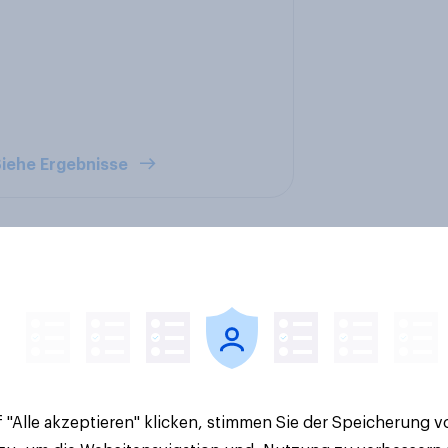
iehe Ergebnisse
 Familien-Marken
Spotlight:
6
Werteorientierte
Verbraucher 2026
 "Alle akzeptieren" klicken, stimmen Sie der Speicherung 