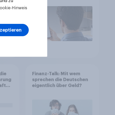
 und zu
ookie-Hinweis
kzeptieren
Artikel
die
Finanz-Talk: Mit wem
hrung
sprechen die Deutschen
aft
eigentlich über Geld?
n Sie