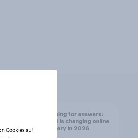
Searching for answers:
How AI is changing online
discovery in 2026
von Cookies auf