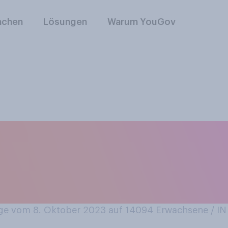
nchen
Lösungen
Warum YouGov
e in der Regel etwas
 (z. B. Schokolade,
Kekse oder Kuchen
e vom 8. Oktober 2023 auf 14094
Erwachsene / 