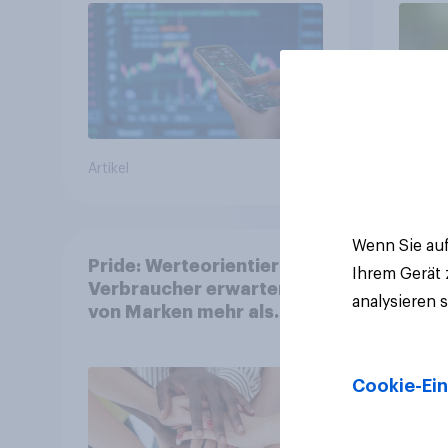
Artikel
Artikel
Wenn Sie auf
Pride: Werteorientierte
Ihrem Gerät
Verbraucher erwarten
analysieren 
von Marken mehr als
Symbolik
Cookie-Ein