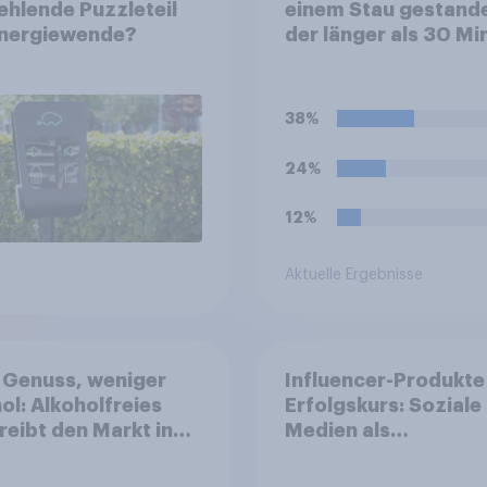
ehlende Puzzleteil
einem Stau gestand
Energiewende?
der länger als 30 Mi
gedauert hat?
38%
24%
12%
Aktuelle Ergebnisse
 Genuss, weniger
Influencer-Produkte
ol: Alkoholfreies
Erfolgskurs: Soziale
treibt den Markt in
Medien als
reich
Vertrauenssystem f
Shopper