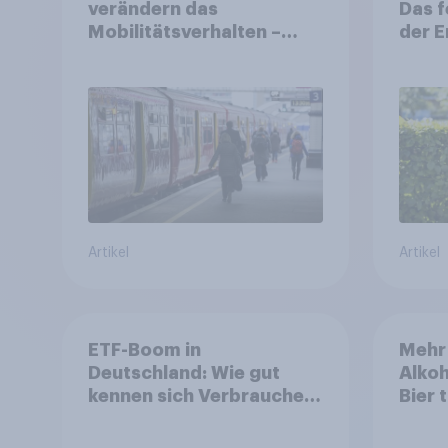
verändern das
Das f
Mobilitätsverhalten –
der 
Deutsche steigen bei
längeren Strecken vom
Auto auf öffentliche
Verkehrsmittel um
Artikel
Artikel
ETF-Boom in
Mehr
Deutschland: Wie gut
Alkoh
kennen sich Verbraucher
Bier 
mit dem Anlageprodukt
Öster
aus?