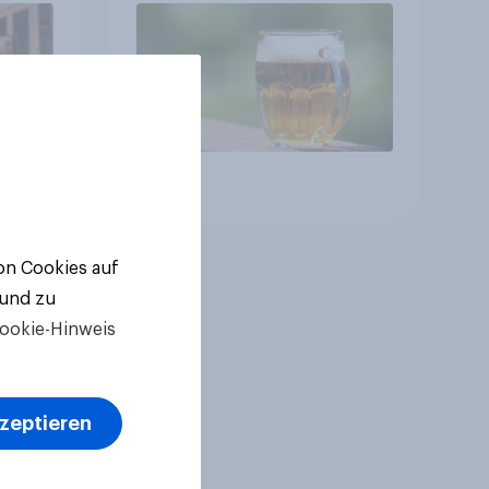
Alkoholfreies Bier wächst
um über 23 Prozent
Artikel
von Cookies auf
 und zu
ookie-Hinweis
kzeptieren