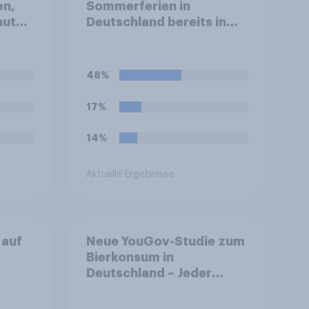
en,
Sommerferien in
nuten
Deutschland bereits in
einem Stau auf der
Autobahn gestanden?
48%
17%
14%
Aktuelle Ergebnisse
 auf
Neue YouGov-Studie zum
Bierkonsum in
Deutschland – Jeder
ür
Vierte trinkt wöchentlich
alkoholhaltiges Bier,