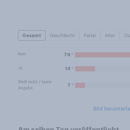
Gesamt
Geschlecht
Partei
Alter
Os
Nein
%
79
Ja
%
14
Weiß nicht / keine
%
7
Angabe
Bild herunterl
Am selben Tag veröffentlicht