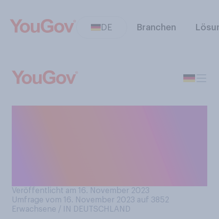
DE
Branchen
Lösu
Wurde Ihnen in Ihrer Kindheit
regelmäßig etwas
vorgelesen, beispielsweise
eine Gute‑Nacht-
Geschichte?
Veröffentlicht am 16. November 2023
Umfrage vom 16. November 2023 auf 3852
Erwachsene / IN DEUTSCHLAND