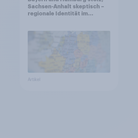
Sachsen-Anhalt skeptisch –
regionale Identität im
Vergleich +++ Verbundenheit
mit Europa im Osten am
geringsten
Artikel