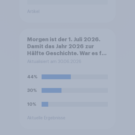
Artikel
Morgen ist der 1. Juli 2026.
Damit das Jahr 2026 zur
Hälfte Geschichte. War es für
Sie persönlich ein gutes oder
Aktualisiert am 30.06.2026
ein schlechtes Halbjahr?
44%
30%
10%
Aktuelle Ergebnisse