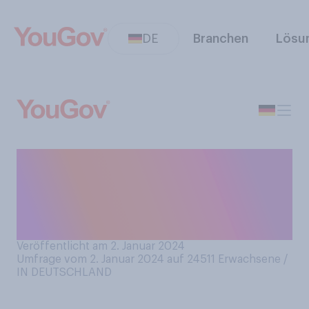
DE
Branchen
Lösu
Wenn Sie insgesamt auf das
Jahr 2023 zurückblicken,
war es für Sie ein gutes oder
ein schlechtes Jahr?
Veröffentlicht am 2. Januar 2024
Umfrage vom 2. Januar 2024 auf 24511
Erwachsene /
IN DEUTSCHLAND