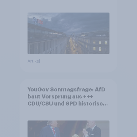
die Bevölkerung in der
Debatte um die Regulierung
von Grossbanken steht
Artikel
YouGov Sonntagsfrage: AfD
baut Vorsprung aus +++
CDU/CSU und SPD historisch
niedrig +++ Bürgerinnen und
Bürger wünschen sich
Fußball-WM ohne Politik