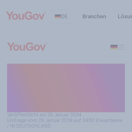
DE
Branchen
Lösu
Wie zufrieden oder
unzufrieden sind Sie mit
Ihrem derzeitigen
Haushaltseinkommen
insgesamt?
Veröffentlicht am 29. Januar 2024
Umfrage vom 29. Januar 2024 auf 3450
Erwachsene
/ IN DEUTSCHLAND