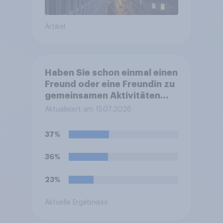
Artikel
Haben Sie schon einmal einen
Freund oder eine Freundin zu
gemeinsamen Aktivitäten
eingeladen oder diese
Aktualisiert am 15.07.2026
bezahlt, weil die Person sich
die Kosten sonst nicht hätte
37%
leisten können? Bitte wählen
Sie alles Zutreffende aus.
36%
23%
Aktuelle Ergebnisse