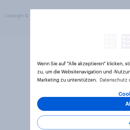
Copyright © 2026 YouGov PLC. Alle Rechte vorbehalten.
Wenn Sie auf "Alle akzeptieren" klicken, 
zu, um die Websitenavigation und -Nutzun
Marketing zu unterstützen.
Datenschutz 
Cook
A