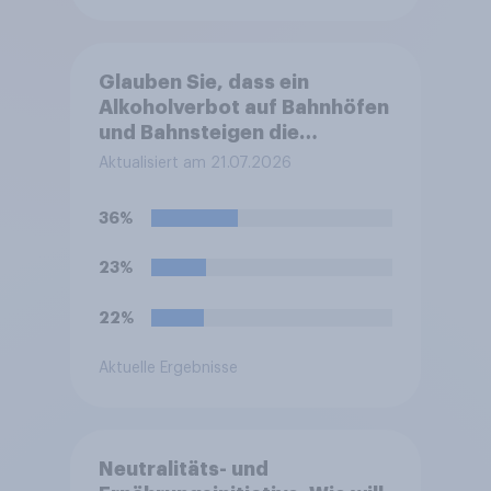
Glauben Sie, dass ein
Alkoholverbot auf Bahnhöfen
und Bahnsteigen die
Sicherheit an diesen Orten
Aktualisiert am 21.07.2026
erhöht?
36%
23%
22%
Aktuelle Ergebnisse
Neutralitäts- und