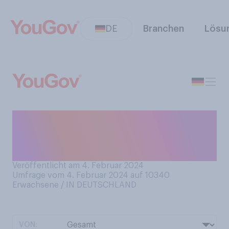
DE
Branchen
Lösu
Welche Aussage trifft auf
Ihren persönlichen
Bier‑Konsum am ehesten zu?
Veröffentlicht am 4. Februar 2024
Umfrage vom 4. Februar 2024 auf 10340
Erwachsene / IN DEUTSCHLAND
VON: