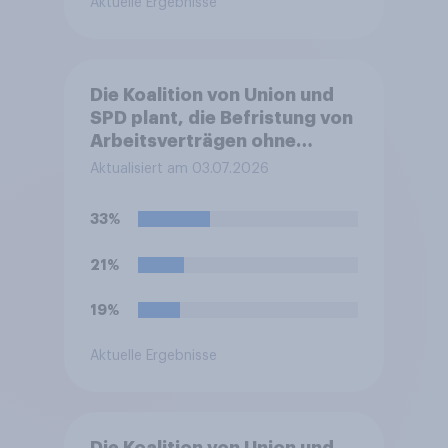
Aktuelle Ergebnisse
Die Koalition von Union und
SPD plant, die Befristung von
Arbeitsverträgen ohne
sachlichen Grund zu
Aktualisiert am 03.07.2026
erleichtern. Sachgrundlose
Befristungen sollen demnach
33%
bis zu 48 Monate und mit bis
zu sechs Verlängerungen
21%
möglich sein. Bisher waren es
24 Monate und drei
19%
Verlängerungen.
Befürworten Sie diese
Aktuelle Ergebnisse
Reform oder lehnen Sie sie
ab?