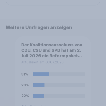
Weitere Umfragen anzeigen
Der Koalitionsausschuss von
CDU, CSU und SPD hat am 2.
Juli 2026 ein Reformpaket
vorgestellt. Dieses umfasst
Aktualisiert am 03.07.2026
unter anderem Maßnahmen
bei Steuern, Rente,
31%
Gesundheit und Pflege sowie
zum Bürokratieabbau.
23%
Welche Auswirkungen
erwarten Sie insgesamt von
22%
diesen Reformen für die
Zukunft Deutschlands?