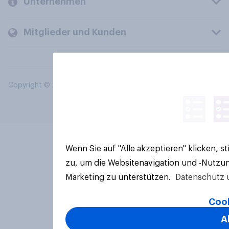
Unternehmen
Mitglieder und Kunden
Copyright © 2026 YouGov PLC. Alle Rechte vorbehalten.
Wenn Sie auf "Alle akzeptieren" klicken, 
zu, um die Websitenavigation und -Nutzun
Marketing zu unterstützen.
Datenschutz 
Cook
A