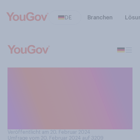
DE
Branchen
Lösu
Haben Sie sich selber schon
einmal an einem
Arbeitsstreik beteiligt, um
Forderungen gegenüber
Ihrem Arbeitgeber
durchzusetzen?
Veröffentlicht am 20. Februar 2024
Umfrage vom 20. Februar 2024 auf 3209