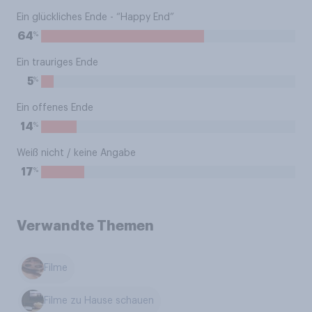
Ein glückliches Ende - “Happy End”
%
64
Ein trauriges Ende
%
5
Ein offenes Ende
%
14
Weiß nicht / keine Angabe
%
17
Verwandte Themen
Filme
Filme zu Hause schauen