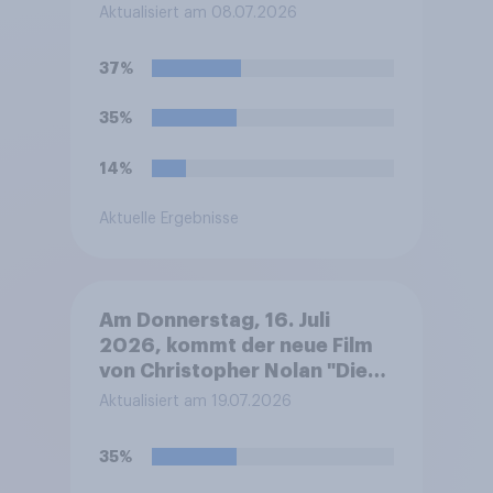
Welche Meinung haben Sie zu
Aktualisiert am 08.07.2026
den Filmen mit Tom Hanks?
37%
35%
14%
Aktuelle Ergebnisse
Am Donnerstag, 16. Juli
2026, kommt der neue Film
von Christopher Nolan "Die
Odyssee" in die deutschen
Aktualisiert am 19.07.2026
Kinos, u.a. mit den
Schauspielern Matt Damon,
35%
Anne Hathaway und Tom