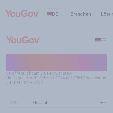
DE
Branchen
Lösu
Was mögen Sie bei einem
Film‑Ende am liebsten?
Veröffentlicht am 28. Februar 2024
Umfrage vom 28. Februar 2024 auf 3561
Erwachsene
/ IN DEUTSCHLAND
VON: