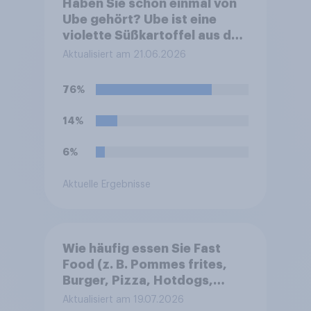
Haben Sie schon einmal von
Ube gehört? Ube ist eine
violette Süßkartoffel aus den
Philippinen, die häufig zum
Aktualisiert am 21.06.2026
Färben und Aromatisieren
von Süßspeisen verwendet
76%
wird.
14%
6%
Aktuelle Ergebnisse
Wie häufig essen Sie Fast
Food (z. B. Pommes frites,
Burger, Pizza, Hotdogs,
Chicken Nuggets oder
Aktualisiert am 19.07.2026