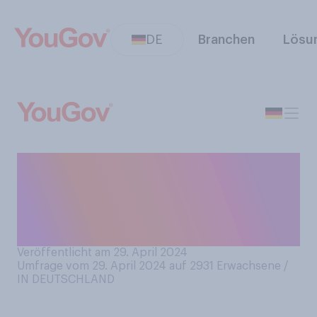
DE
Branchen
Lösu
Haben Sie schon einmal die
Nacht auf den 1. Mai
gefeiert? Bitte wählen Sie
alles Zutreffende aus.
Veröffentlicht am 29. April 2024
Umfrage vom 29. April 2024 auf 2931
Erwachsene /
IN DEUTSCHLAND