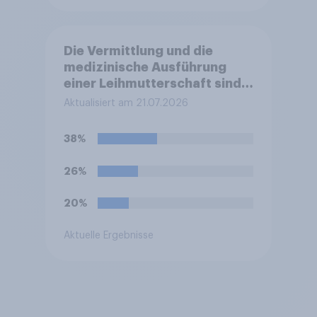
Die Vermittlung und die
medizinische Ausführung
einer Leihmutterschaft sind
in Deutschland anders als in
Aktualisiert am 21.07.2026
einigen anderen Ländern
verboten. Wie stehen Sie zu
38%
diesem Verbot?
26%
20%
Aktuelle Ergebnisse