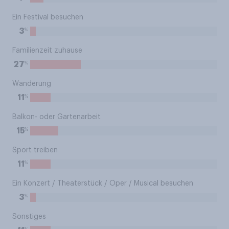
Ein Festival besuchen
%
3
Familienzeit zuhause
%
27
Wanderung
%
11
Balkon- oder Gartenarbeit
%
15
Sport treiben
%
11
Ein Konzert / Theaterstück / Oper / Musical besuchen
%
3
Sonstiges
%