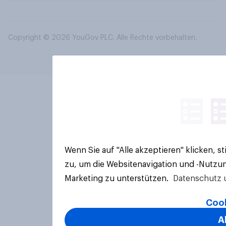
Copyright © 2026 YouGov PLC. Alle Rechte vorbehalten.
Wenn Sie auf "Alle akzeptieren" klicken, 
zu, um die Websitenavigation und -Nutzun
Marketing zu unterstützen.
Datenschutz 
Cook
A