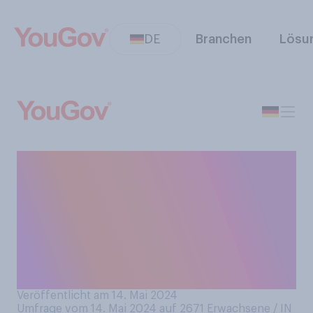
DE
Branchen
Lösu
Das lange
Pfingstwochenende steht
vor der Tür. Was haben Sie an
Pfingsten geplant? Bitte
wählen Sie alles Zutreffende
aus.
Veröffentlicht am 14. Mai 2024
Umfrage vom 14. Mai 2024 auf 2671
Erwachsene / IN