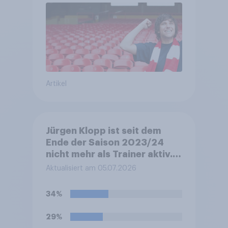
Artikel
Jürgen Klopp ist seit dem
Ende der Saison 2023/24
nicht mehr als Trainer aktiv.
Seit dem 1. Januar 2025 ist er
Aktualisiert am 05.07.2026
als Global Head of Soccer bei
Red Bull aktiv. Während der
34%
FIFA-Weltmeisterschaft
2026 tritt er zudem als
29%
Experte für MagentaTV auf.