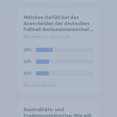
Welches Gefühl hat das
Ausscheiden der deutschen
Fußball-Nationalmannschaft
bei der FIFA-
Aktualisiert am 30.06.2026
Weltmeisterschaft am
ehesten bei Ihnen ausgelöst?
29%
23%
22%
Aktuelle Ergebnisse
Neutralitäts- und
Ernährungsinitiative: Wie will