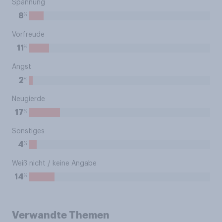
Spannung
%
8
Vorfreude
%
11
Angst
%
2
Neugierde
%
17
Sonstiges
%
4
Weiß nicht / keine Angabe
%
14
Verwandte Themen