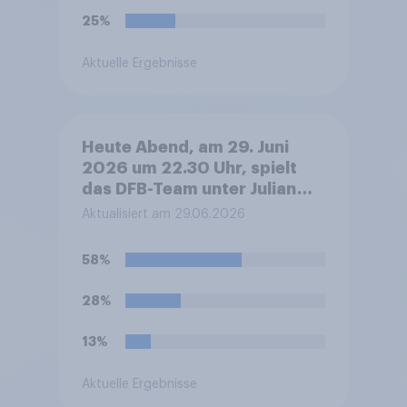
Aktuell ist Jürgen Klopp im
25%
Gespräch als neuer Trainer
für die deutsche
Aktuelle Ergebnisse
Fußballnationalmannschaft.
Würden Sie es befürworten
oder ablehnen, dass Jürgen
Klopp der nächste Trainer
Heute Abend, am 29. Juni
der deutschen
2026 um 22.30 Uhr, spielt
Fußballnationalmannschaft
das DFB-Team unter Julian
wird?
Nagelsmann bei der Fußball-
Aktualisiert am 29.06.2026
WM sein Sechzehntel-
Finalspiel gegen Paraguay.
58%
Was glauben Sie, wer das
Spiel gewinnen und damit ins
28%
Achtelfinale einziehen wird?
13%
Aktuelle Ergebnisse