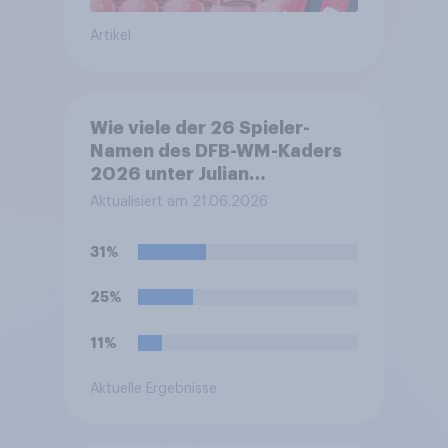
Artikel
Wie viele der 26 Spieler-
Namen des DFB-WM-Kaders
2026 unter Julian
Nagelsmann können Sie
Aktualisiert am 21.06.2026
nennen?
31%
25%
11%
Aktuelle Ergebnisse