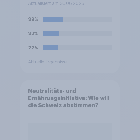
bei der FIFA-
Aktualisiert am 30.06.2026
Weltmeisterschaft am
ehesten bei Ihnen ausgelöst?
29%
23%
22%
Aktuelle Ergebnisse
Neutralitäts- und
Ernährungsinitiative: Wie will
die Schweiz abstimmen?