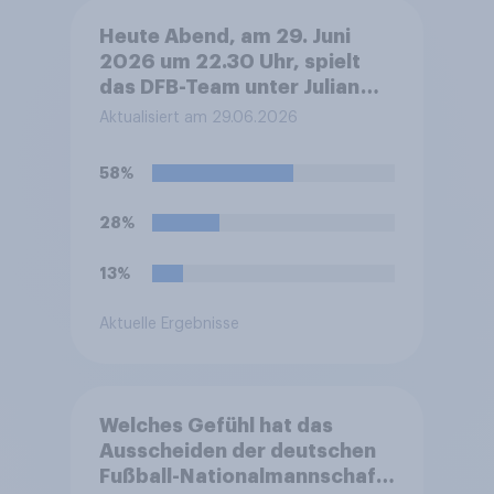
Heute Abend, am 29. Juni
2026 um 22.30 Uhr, spielt
das DFB-Team unter Julian
Nagelsmann bei der Fußball-
Aktualisiert am 29.06.2026
WM sein Sechzehntel-
Finalspiel gegen Paraguay.
58%
Was glauben Sie, wer das
Spiel gewinnen und damit ins
28%
Achtelfinale einziehen wird?
13%
Aktuelle Ergebnisse
Welches Gefühl hat das
Ausscheiden der deutschen
Fußball-Nationalmannschaft