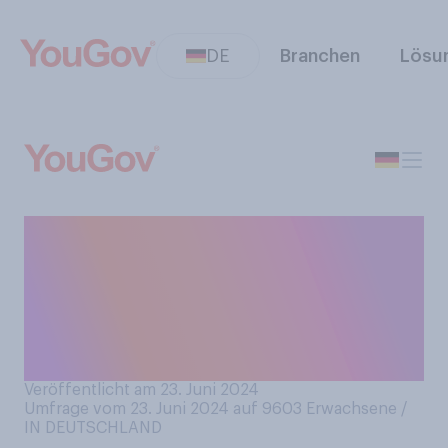
DE
Branchen
Lösu
Traditionell endet am 24.
Juni, am Johannistag, die
Spargelzeit. Haben Sie in
diesem Jahr Spargel
gegessen?
Veröffentlicht am 23. Juni 2024
Umfrage vom 23. Juni 2024 auf 9603
Erwachsene /
IN DEUTSCHLAND