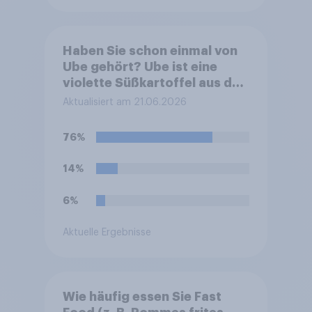
Haben Sie schon einmal von
Ube gehört? Ube ist eine
violette Süßkartoffel aus den
Philippinen, die häufig zum
Aktualisiert am 21.06.2026
Färben und Aromatisieren
von Süßspeisen verwendet
76%
wird.
14%
6%
Aktuelle Ergebnisse
Wie häufig essen Sie Fast