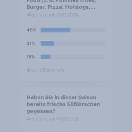
Food (z. B. Pommes frites,
Burger, Pizza, Hotdogs,
Chicken Nuggets oder
Aktualisiert am 19.07.2026
Döner)?
46%
21%
15%
Aktuelle Ergebnisse
Haben Sie in dieser Saison
bereits frische Süßkirschen
gegessen?
Aktualisiert am 14.07.2026