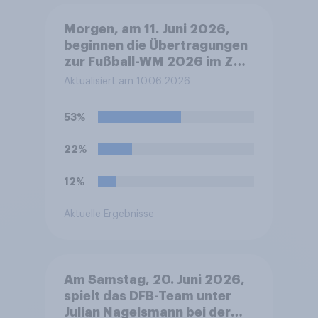
Morgen, am 11. Juni 2026,
beginnen die Übertragungen
zur Fußball-WM 2026 im ZDF
mit der Eröffnungsfeier ab
Aktualisiert am 10.06.2026
ca. 19.30 Uhr deutscher Zeit
und dem anschließenden
53%
Eröffnungsspiel Mexiko
gegen Südafrika. Werden Sie
22%
die Übertragungen morgen
Abend verfolgen?
12%
Aktuelle Ergebnisse
Am Samstag, 20. Juni 2026,
spielt das DFB-Team unter
Julian Nagelsmann bei der