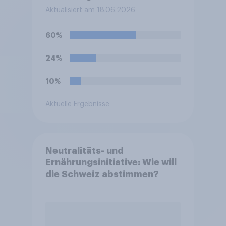
Fußball-WM sein zweites
Aktualisiert am 18.06.2026
Gruppenspiel gegen die
Elfenbeinküste. Was glauben
60%
Sie, wie das Spiel ausgehen
wird?
24%
10%
Aktuelle Ergebnisse
Neutralitäts- und
Ernährungsinitiative: Wie will
die Schweiz abstimmen?