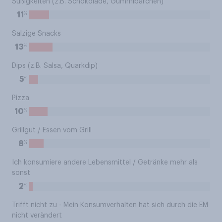
Süßigkeiten (z.B. Schokolade, Gummibärchen)
%
11
Salzige Snacks
%
13
Dips (z.B. Salsa, Quarkdip)
%
5
Pizza
%
10
Grillgut / Essen vom Grill
%
8
Ich konsumiere andere Lebensmittel / Getränke mehr als
sonst
%
2
Trifft nicht zu - Mein Konsumverhalten hat sich durch die EM
nicht verändert