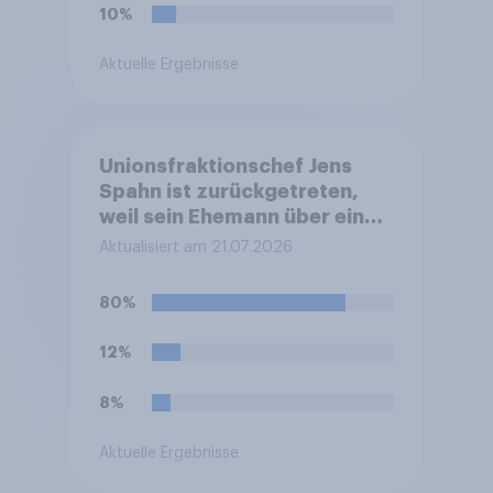
10%
Aktuelle Ergebnisse
Unionsfraktionschef Jens
Spahn ist zurückgetreten,
weil sein Ehemann über eine
Leihmutterschaft im Ausland
Aktualisiert am 21.07.2026
Vater geworden ist. In
Deutschland ist die
80%
Vermittlung und
medizinische Ausführung der
12%
Leihmutterschaft verboten.
Wie stehen Sie zu dem
8%
Rücktritt?
Aktuelle Ergebnisse