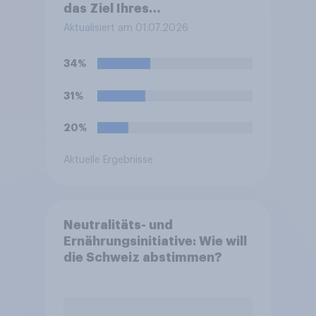
das Ziel Ihres
Sommerurlaubes erreichen?
Aktualisiert am 01.07.2026
Bitte wählen Sie das
Verkehrsmittel aus, mit dem
34%
Sie die größte Strecke zu
Ihrem Ziel zurücklegen.
31%
20%
Aktuelle Ergebnisse
Neutralitäts- und
Ernährungsinitiative: Wie will
die Schweiz abstimmen?