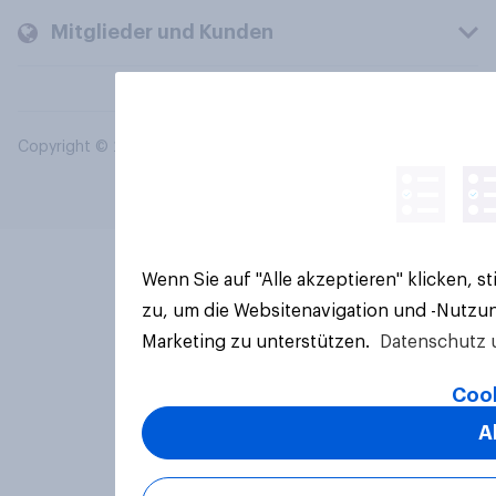
Mitglieder und Kunden
Copyright © 2026 YouGov PLC. Alle Rechte vorbehalten.
Wenn Sie auf "Alle akzeptieren" klicken, 
zu, um die Websitenavigation und -Nutzun
Marketing zu unterstützen.
Datenschutz 
Cook
A