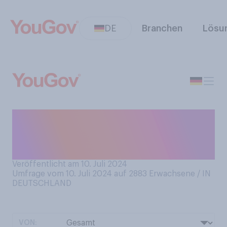
DE
Branchen
Lösu
Haben Sie schon einmal
einen Last‑Minute-Pauschal-
Urlaub gebucht?
Veröffentlicht am 10. Juli 2024
Umfrage vom 10. Juli 2024 auf 2883
Erwachsene / IN
DEUTSCHLAND
VON: