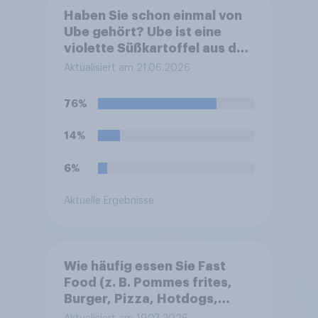
Haben Sie schon einmal von
Ube gehört? Ube ist eine
violette Süßkartoffel aus den
Philippinen, die häufig zum
Aktualisiert am 21.06.2026
Färben und Aromatisieren
von Süßspeisen verwendet
76%
wird.
14%
6%
Aktuelle Ergebnisse
Wie häufig essen Sie Fast
Food (z. B. Pommes frites,
Burger, Pizza, Hotdogs,
Chicken Nuggets oder