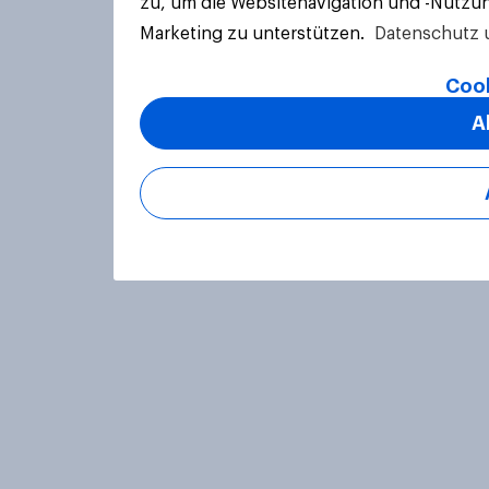
zu, um die Websitenavigation und -Nutzun
Marketing zu unterstützen.
Datenschutz 
Cook
A