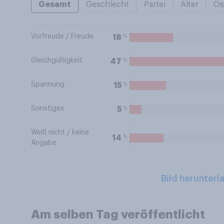
Gesamt
Geschlecht
Partei
Alter
Os
Vorfreude / Freude
%
18
Gleichgültigkeit
%
47
Spannung
%
15
Sonstiges
%
5
Weiß nicht / keine
%
14
Angabe
Bild herunterl
Am selben Tag veröffentlicht