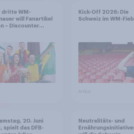
 dritte WM-
Kick-Off 2026: Die
auer will Fanartikel
Schweiz im WM-Fieb
n – Discounter
anter als DFB- und
-Shops
Artikel
mstag, 20. Juni
Neutralitäts- und
 spielt das DFB-
Ernährungsinitiative