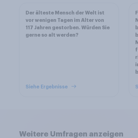
Der älteste Mensch der Welt ist
F
vor wenigen Tagen im Alter von
N
117 Jahren gestorben. Würden Sie
b
gerne so alt werden?
b
M
f
r
i
Siehe Ergebnisse
S
Weitere Umfragen anzeigen