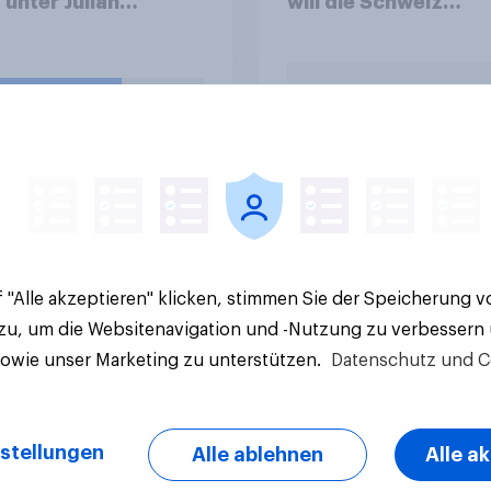
unter Julian
will die Schweiz
lsmann bei der
abstimmen?
ll-WM sein zweites
enspiel gegen die
beinküste. Was
en Sie, wie das Spiel
ehen wird?
e Ergebnisse
Artikel
 "Alle akzeptieren" klicken, stimmen Sie der Speicherung 
 zu, um die Websitenavigation und -Nutzung zu verbessern
sowie unser Marketing zu unterstützen.
Datenschutz und C
stellungen
Alle ablehnen
Alle a