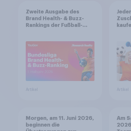
Zweite Ausgabe des
Jeder
Brand Health- & Buzz-
Zusch
Rankings der Fußball-
kaufe
Bundesliga: FC Bayern
relev
München festigt
FIFA
Spitzenposition
Artikel
Artikel
Morgen, am 11. Juni 2026,
Am Sa
beginnen die
2026,