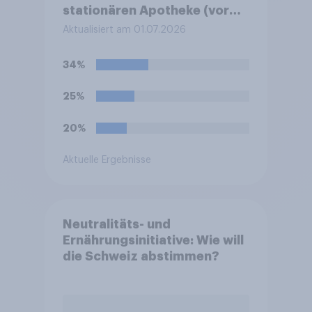
stationären Apotheke (vor
Ort / Ladenapotheke)
Aktualisiert am 01.07.2026
gekauft?
34%
25%
20%
Aktuelle Ergebnisse
Neutralitäts- und
Ernährungsinitiative: Wie will
die Schweiz abstimmen?