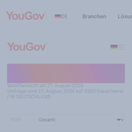
DE
Branchen
Lösu
Wie häufig schlafen Sie mit
Ohrstöpseln (z.B. Ohropax)?
Veröffentlicht am 27. August 2024
Umfrage vom 27. August 2024 auf 5363
Erwachsene
/ IN DEUTSCHLAND
VON: