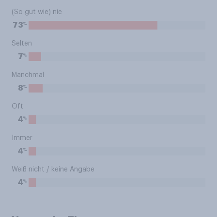
(So gut wie) nie
%
73
Selten
%
7
Manchmal
%
8
Oft
%
4
Immer
%
4
Weiß nicht / keine Angabe
%
4